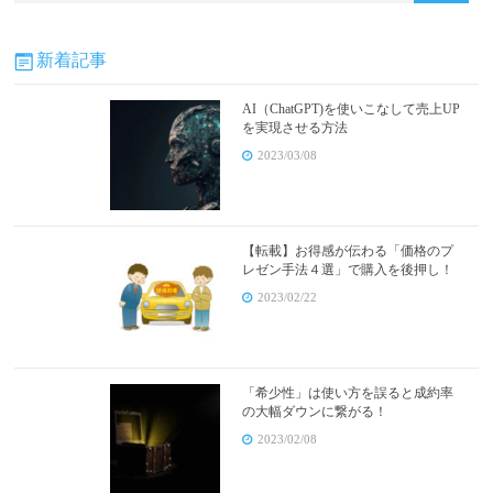
新着記事
AI（ChatGPT)を使いこなして売上UP
を実現させる方法
2023/03/08
【転載】お得感が伝わる「価格のプ
レゼン手法４選」で購入を後押し！
2023/02/22
「希少性」は使い方を誤ると成約率
の大幅ダウンに繋がる！
2023/02/08