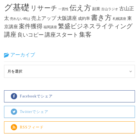
グ基礎
伝え方
リサーチ
古山正
副業
一貫性
古山ラジオ
書き方
太
売上アップ
大阪講座
東
成約率
売れない時は
札幌講座
繁盛ビジネスライティング
案件獲得
京講座
福岡講座
講座
集客
講座スタート
良いコピー
アーカイブ
Facebookでシェア
Twitterでシェア
RSSフィード