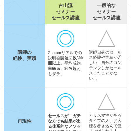
古山流
一般的な
セミナー
セミナー
セールス講座
セールス講座
講師の
講師自身のセール
Zoomorリアルでの
ス経験や実績が乏
経験、実績
説明会
開催回数500
しい。自分のコン
回以上
。平均成約
テンツしかセール
率
66％
。
90％超え
スしたことがな
もザラ。
い…
カリスマ性がある
セールスがニガテ
タイプの人、お客
再現性
な方でも結果が出
様を巻き込んで盛
る体系的なメソッ