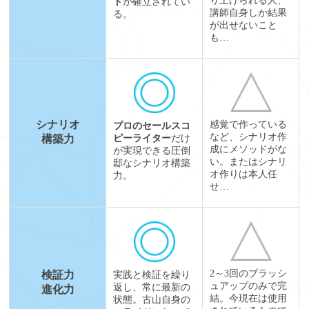
り上げられる人、
ド
が確立されてい
講師自身しか結果
る。
が出せないこと
も…
シナリオ
感覚で作っている
プロのセールスコ
など、シナリオ作
構築力
ピーライター
だけ
成にメソッドがな
が実現できる圧倒
い。またはシナリ
邸なシナリオ構築
オ作りは本人任
力。
せ…
2～3回のブラッシ
検証力
実践と検証を繰り
ュアップのみで完
返し、常に最新の
進化力
結。今現在は使用
状態。古山自身の