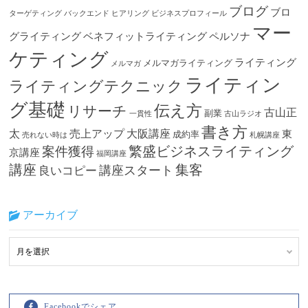
ブログ
ブロ
ターゲティング
バックエンド
ヒアリング
ビジネスプロフィール
マー
グライティング
ベネフィットライティング
ペルソナ
ケティング
ライティング
メルマガライティング
メルマガ
ライティン
ライティングテクニック
グ基礎
伝え方
リサーチ
古山正
副業
一貫性
古山ラジオ
書き方
太
売上アップ
大阪講座
東
成約率
売れない時は
札幌講座
繁盛ビジネスライティング
案件獲得
京講座
福岡講座
講座
集客
講座スタート
良いコピー
アーカイブ
Facebookでシェア