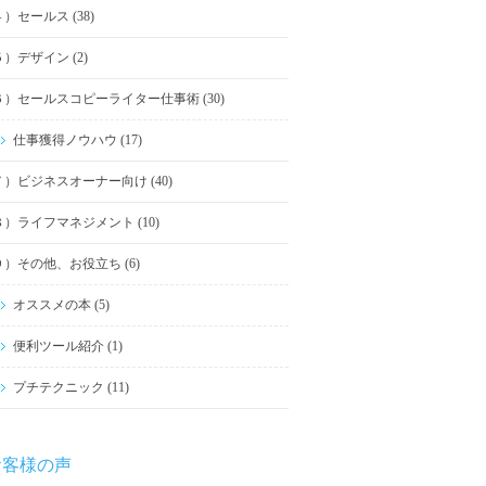
４）セールス (38)
５）デザイン (2)
６）セールスコピーライター仕事術 (30)
仕事獲得ノウハウ (17)
７）ビジネスオーナー向け (40)
８）ライフマネジメント (10)
９）その他、お役立ち (6)
オススメの本 (5)
便利ツール紹介 (1)
プチテクニック (11)
お客様の声