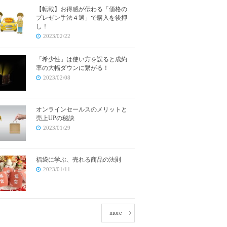
【転載】お得感が伝わる「価格の
プレゼン手法４選」で購入を後押
し！
2023/02/22
「希少性」は使い方を誤ると成約
率の大幅ダウンに繋がる！
2023/02/08
オンラインセールスのメリットと
売上UPの秘訣
2023/01/29
福袋に学ぶ、売れる商品の法則
2023/01/11
more