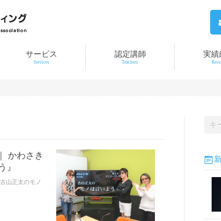
サービス
認定講師
実績
Services
Teachers
Resu
｜ かわさき
う』
て『古山正太のモノ