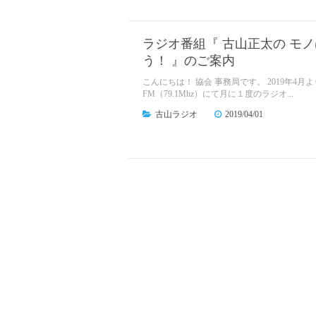
ラジオ番組『 古山正太の モ
う！ 』のご案内
こんにちは！ 協会 事務局です。 2019年4月
FM（79.1Mhz）にて月に１度のラジオ...
古山ラジオ
2019/04/01