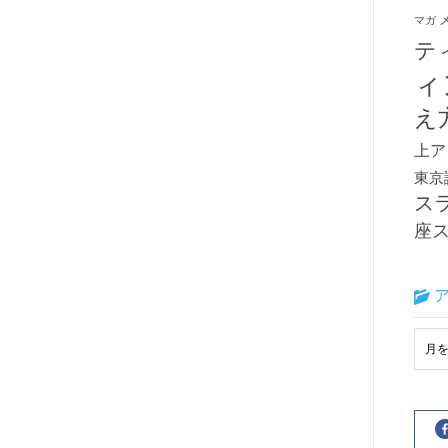
マガ
テ
ィ
え
上ア
東京
ス
座