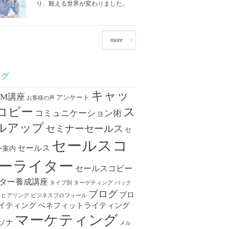
り、観える世界が変わりました。
more
タグ
キャッ
OM講座
アンケート
お客様の声
コピー
ス
コミュニケーション術
ルアップ
セミナーセールス
セ
セールスコ
セールス
ー案内
ーライター
セールスコピー
ター養成講座
タイプ別
ターゲティング
バック
ブログ
ブロ
ヒアリング
ビジネスプロフィール
イティング
ベネフィットライティング
マーケティング
ソナ
メル