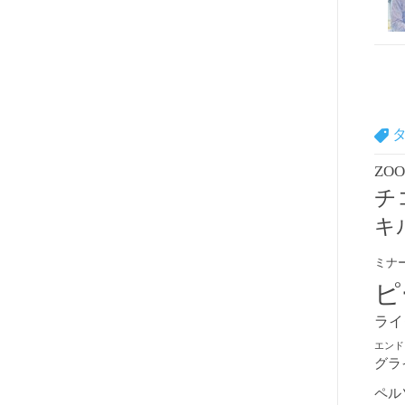
ZO
チ
キ
ミナ
ピ
ライ
エンド
グラ
ペル