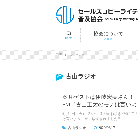
協会について
Home
About
TOP
古山ラジオ
古山ラジオ
６月ゲストは伊藤宏美さん！ 
FM『古山正太のモノは言いよ
6月16日（火）12:30～13:00かわさきFMに
は言いよう』が、放送されました!!...
古山ラジオ
2020/06/17