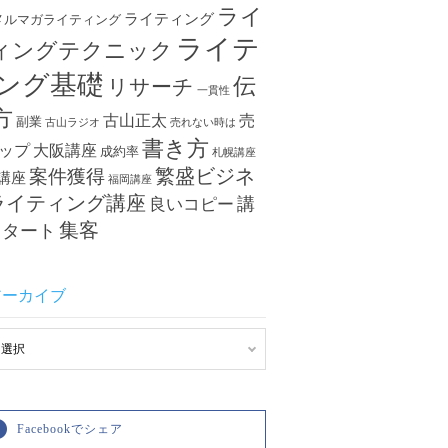
ライ
ライティング
メルマガライティング
ライテ
ィングテクニック
ング基礎
伝
リサーチ
一貫性
方
古山正太
売
副業
古山ラジオ
売れない時は
書き方
ップ
大阪講座
成約率
札幌講座
繁盛ビジネ
案件獲得
講座
福岡講座
ライティング講座
講
良いコピー
集客
スタート
アーカイブ
Facebookでシェア